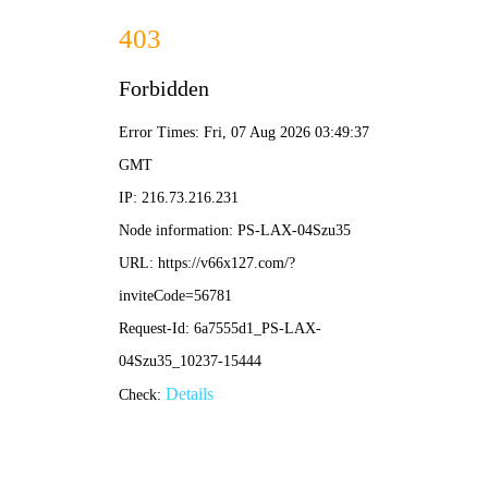
网站首页
行业应用
产品中心
关于益矿
荣誉资质
可持续的整体解决方案
新闻中心
取芯钻具是地质勘探领域中不可或缺的专用工具，主要用于
从地下岩层中取出岩心样本以供地质分析和研究。通过取芯
客户服务
钻具，可以获取地下岩石的物理、化学和机械性质等信息，