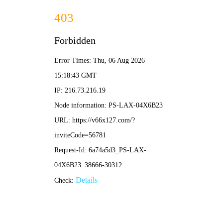
网站首页
行业应用
产品中心
关于益矿
公司资质
公司荣誉
公司认证
荣誉资质
首页
新闻中心
客户服务